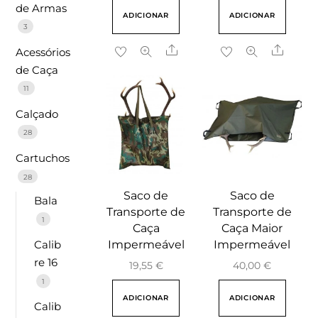
de Armas
ADICIONAR
ADICIONAR
3
Share
Share
Acessórios
de Caça
11
Calçado
28
Cartuchos
28
Saco de
Saco de
Bala
Transporte de
Transporte de
1
Caça
Caça Maior
Calib
Impermeável
Impermeável
re 16
19,55
€
40,00
€
1
ADICIONAR
ADICIONAR
Calib