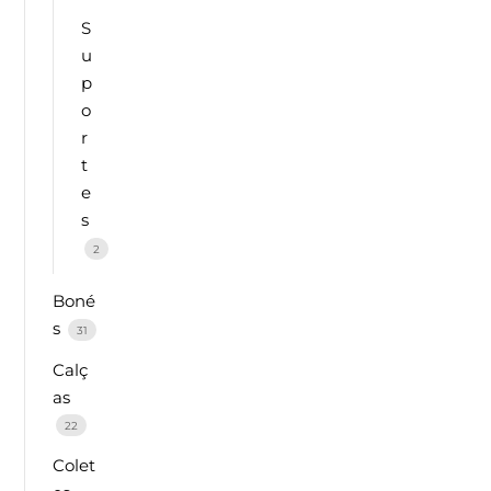
S
u
p
o
r
t
e
s
2
Boné
s
31
Calç
as
22
Colet