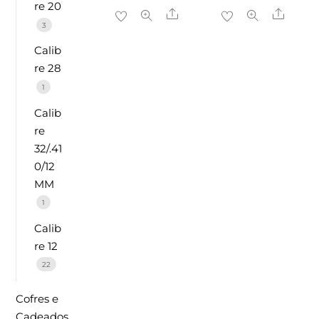
re 20
Share
Share
3
Calib
re 28
1
Calib
re
32/.41
0/12
MM
1
Calib
re 12
22
Cofres e
Cadeados