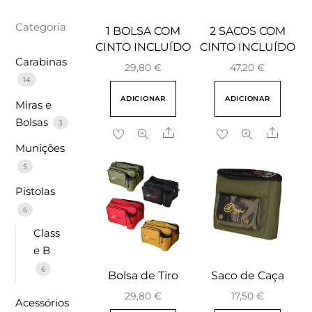
Categoria
1 BOLSA COM
2 SACOS COM
CINTO INCLUÍDO
CINTO INCLUÍDO
Carabinas
29,80
€
47,20
€
14
ADICIONAR
ADICIONAR
Miras e
Bolsas
3
Share
Share
Munições
5
Pistolas
6
Class
e B
6
Bolsa de Tiro
Saco de Caça
29,80
€
17,50
€
Acessórios