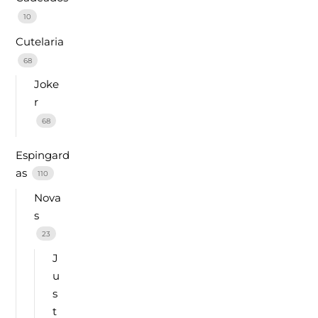
10
Cutelaria
68
Joke
r
68
Espingard
as
110
Nova
s
23
J
u
s
t