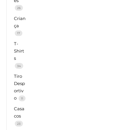
es
26
Crian
ça
17
T-
Shirt
s
34
Tiro
Desp
ortiv
o
11
Casa
cos
23