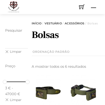
Skip
Men
to
content
INÍCIO
/
VESTUÁRIO
/
ACESSÓRIOS
/ Bolsas
Pesquisar
Bolsas
Preço
A mostrar todos os 6 resultados
3
€
-
47000
€