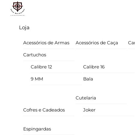
Skip
Menu
to
content
Loja
Acessórios de Armas
Acessórios de Caça
Ca
Cartuchos
Calibre 12
Calibre 16
9 MM
Bala
Cutelaria
Cofres e Cadeados
Joker
Espingardas