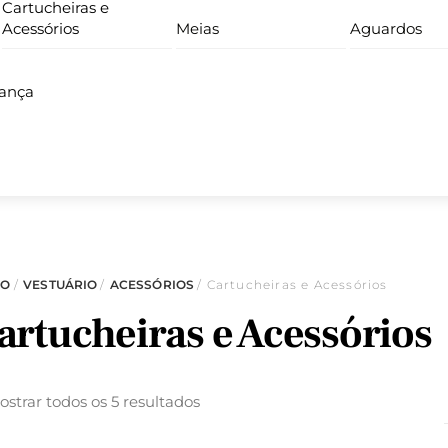
Cartucheiras e
Acessórios
Meias
Aguardos
iança
IO
/
VESTUÁRIO
/
ACESSÓRIOS
/ Cartucheiras e Acessórios
artucheiras e Acessórios
strar todos os 5 resultados