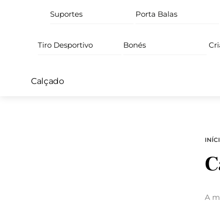
Suportes
Porta Balas
Tiro Desportivo
Bonés
Cr
Calçado
INÍC
C
A mo