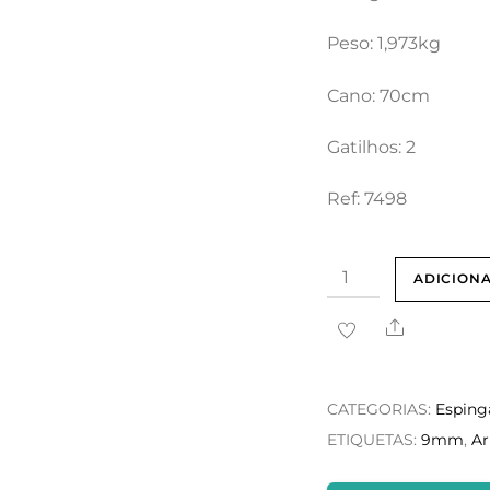
Peso: 1,973kg
Cano: 70cm
Gatilhos: 2
Ref: 7498
Quantidade
ADICION
de
Share
Arizaga
–
Cal.
CATEGORIAS:
Esping
9mm
ETIQUETAS:
9mm
,
Ar