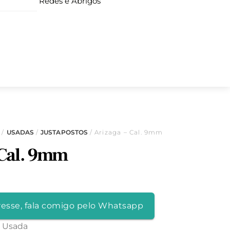
Redes e Abrigos
S
/
USADAS
/
JUSTAPOSTOS
/ Arizaga – Cal. 9mm
 Cal. 9mm
resse, fala comigo pelo Whatsapp
m Usada