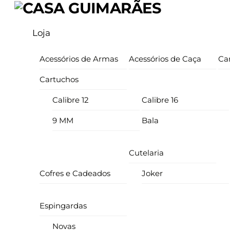
Skip
Menu
to
Loja
content
Acessórios de Armas
Acessórios de Caça
Ca
Cartuchos
Calibre 12
Calibre 16
9 MM
Bala
Cutelaria
Cofres e Cadeados
Joker
Espingardas
Novas