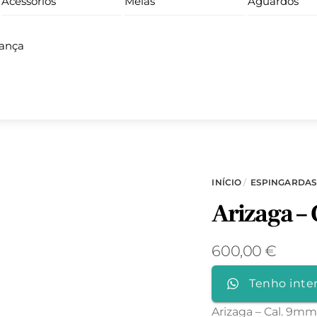
Acessórios
Meias
Aguardos
iança
INÍCIO
/
ESPINGARDA
Arizaga –
600,00
€
Tenho inte
Arizaga – Cal. 9m