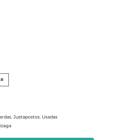
AR
ardas
,
Justapostos
,
Usadas
izaga