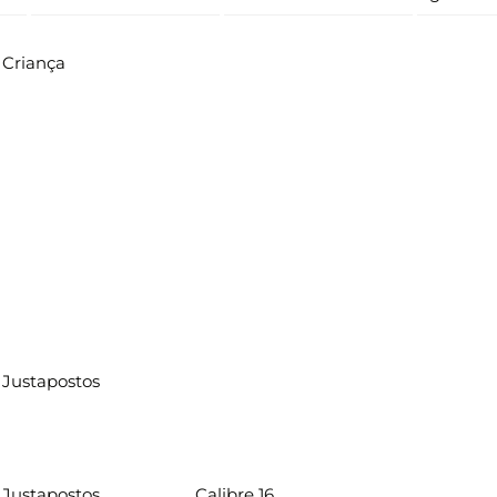
Criança
Justapostos
Justapostos
Calibre 16