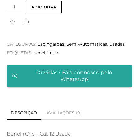
Quantidade
ADICIONAR
de
Share
Benelli
Crio
CATEGORIAS:
Espingardas
,
Semi-Automáticas
,
Usadas
ETIQUETAS:
benelli
,
crio
Dúvidas? Fala connosco pelo
WhatsApp
DESCRIÇÃO
AVALIAÇÕES (0)
Benelli Crio – Cal. 12 Usada