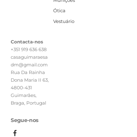
Munições
Ótica
Vestuário
Contacta-nos
+351 919 636 638
casaguimaraesa
dm@gmail.com
Rua Da Rainha
Dona Maria II 63,
4800-431
Guimarães,
Braga, Portugal
Segue-nos