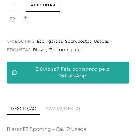
Quantidade
ADICIONAR
de
Share
Blaser
F3
Sporting
CATEGORIAS:
Espingardas
,
Sobrepostos
,
Usadas
-
ETIQUETAS:
Blaser
,
f3
,
sporting
,
trap
2
Pares
Dúvidas? Fala connosco pelo
de
WhatsApp
Canos
DESCRIÇÃO
AVALIAÇÕES (0)
Blaser F3 Sporting – Cal. 12 Usada