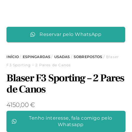
Reservar pelo WhatsApp
INÍCIO
/
ESPINGARDAS
/
USADAS
/
SOBREPOSTOS
/ Blaser
F3 Sporting – 2 Pares de Canos
Blaser F3 Sporting – 2 Pares
de Canos
4150,00
€
Tenho interesse, fala comigo pelo
Whatsapp