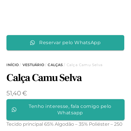
Reservar pelo WhatsApp
INÍCIO
/
VESTUÁRIO
/
CALÇAS
/ Calça Camu Selva
Calça Camu Selva
51,40
€
Tenho interesse, fala comigo pelo
Whatsapp
Tecido principal 65% Algodão – 35% Poliéster – 250