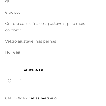
gr.
6 bolsos
Cintura com elásticos ajustáveis, para maior
conforto
Velcro ajustável nas pernas
Ref. 669
Quantidade
ADICIONAR
de
Share
Calça
Camu
Selva
CATEGORIAS:
Calças
,
Vestuário