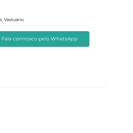
s
,
Vestuário
 Fala connosco pelo WhatsApp