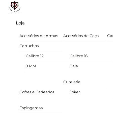
Skip
Menu
to
content
Loja
Acessórios de Armas
Acessórios de Caça
Ca
Cartuchos
Calibre 12
Calibre 16
9 MM
Bala
Cutelaria
Cofres e Cadeados
Joker
Espingardas