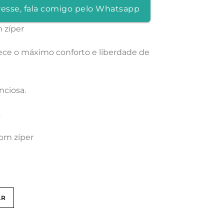
resse, fala comigo pelo Whatsapp
 zíper
rece o máximo conforto e liberdade de
nciosa.
s
com zíper
AR