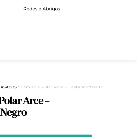
Redes e Abrigos
CASACOS
/ Camisola Polar Arce – Castanho/Negro
olar Arce –
/Negro