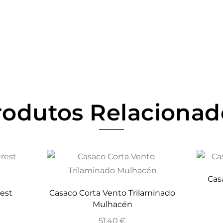
rodutos Relacionad
Cas
rest
Casaco Corta Vento Trilaminado
Mulhacén
51,40
€