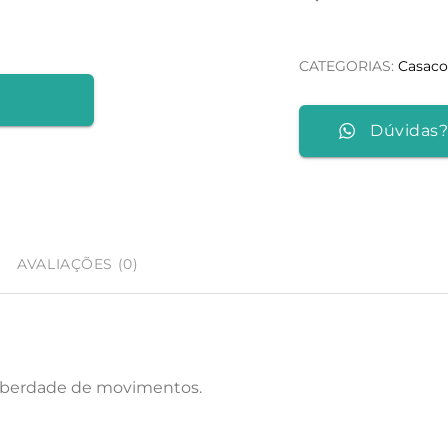
Polar
Arce
CATEGORIAS:
Casaco
-
Castanho/Negro
Dúvidas?
AVALIAÇÕES (0)
liberdade de movimentos.