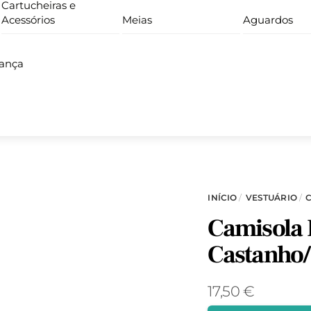
Cartucheiras e
Acessórios
Meias
Aguardos
iança
INÍCIO
/
VESTUÁRIO
/
Camisola P
Castanho
17,50
€