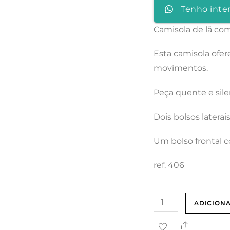
Tenho inte
Camisola de lã com
Esta camisola ofe
movimentos.
Peça quente e sile
Dois bolsos laterai
Um bolso frontal 
ref. 406
Quantidade
ADICION
de
Share
Camisola