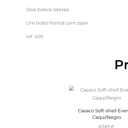
Dois bolsos laterais
Um bolso frontal com zíper
ref. 406
P
Casaco Soft-shell Eve
Caqui/Negro
63,85
€