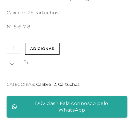
Caixa de 25 cartuchos
Nº 5-6-7-8
Quantidade
ADICIONAR
de
Share
Cartuchos
FOB
Passion
CATEGORIAS:
Calibre 12
,
Cartuchos
Super
34
Dúvidas? Fala connosco pelo
gr
WhatsApp
12/70