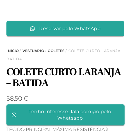
Reservar pelo WhatsApp
INÍCIO
/
VESTUÁRIO
/
COLETES
/ COLETE CURTO LARANJA –
BATIDA
COLETE CURTO LARANJA
– BATIDA
58,50
€
Tenho interesse, fala comigo pelo
Whatsapp
TECIDO PRINCIPAL MÁXIMA RESISTÊNCIA à