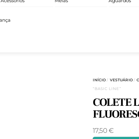
Acessórios
Meias
Aguardos
iança
INÍCIO
/
VESTUÁRIO
/
“BASIC LINE”
COLETE 
FLUORESC
17,50
€