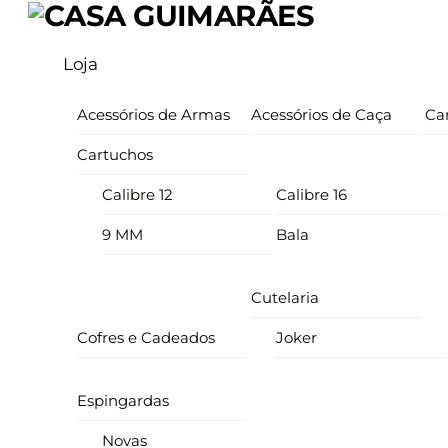
Skip
Menu
to
Loja
content
Acessórios de Armas
Acessórios de Caça
Ca
Cartuchos
Calibre 12
Calibre 16
9 MM
Bala
Cutelaria
Cofres e Cadeados
Joker
Espingardas
Novas