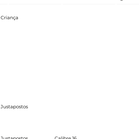
Criança
Justapostos
Justapostos
Calibre 16