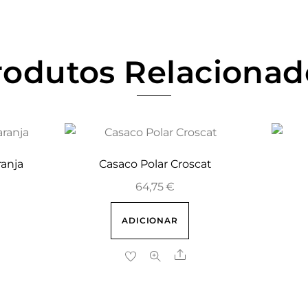
rodutos Relacionad
ranja
Casaco Polar Croscat
64,75
€
ADICIONAR
re
Share