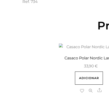
Ref. 734
P
Casaco Polar Nordic La
33,90
€
ADICIONAR
Sha