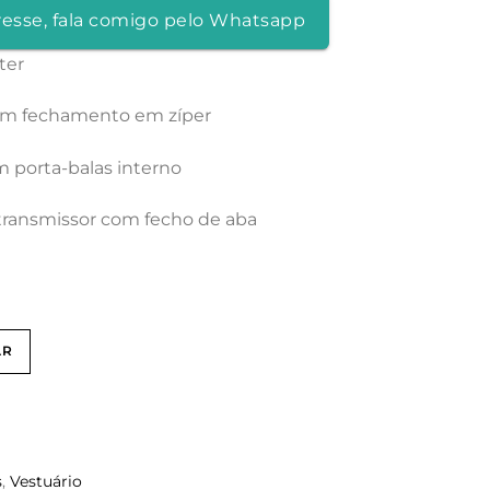
resse, fala comigo pelo Whatsapp
ter
com fechamento em zíper
 porta-balas interno
a transmissor com fecho de aba
AR
s
,
Vestuário