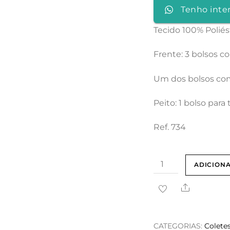
Tenho inte
Tecido 100% Poliés
Frente: 3 bolsos 
Um dos bolsos com
Peito: 1 bolso par
Ref. 734
Quantidade
ADICION
de
Share
COLETE
LARANJA
FLUORESCENTE
CATEGORIAS:
Colete