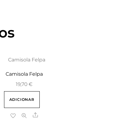
os
Camisola Felpa
19,70
€
ADICIONAR
Share