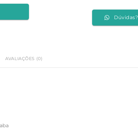
“BASIC
LINE”
Dúvidas?
AVALIAÇÕES (0)
 aba