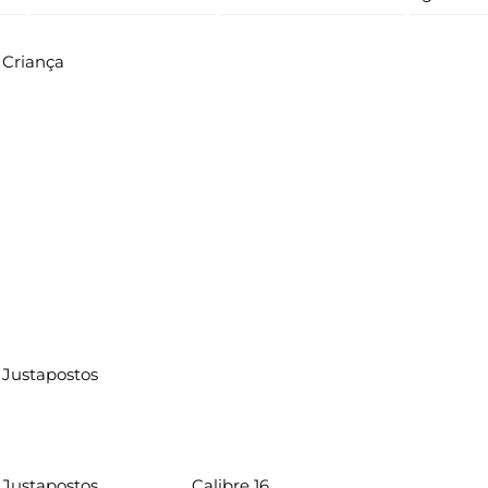
Criança
Justapostos
Justapostos
Calibre 16