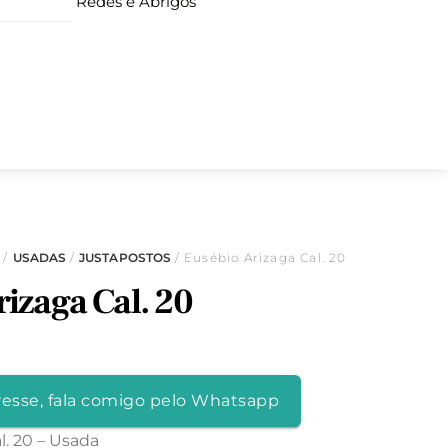
Redes e Abrigos
S
/
USADAS
/
JUSTAPOSTOS
/ Eusébio Arizaga Cal. 20
izaga Cal. 20
resse, fala comigo pelo Whatsapp
l. 20 – Usada