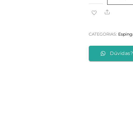
de
Share
Eusébio
Arizaga
Cal.
CATEGORIAS:
Esping
20
Dúvidas?