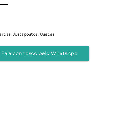
ardas
,
Justapostos
,
Usadas
 Fala connosco pelo WhatsApp