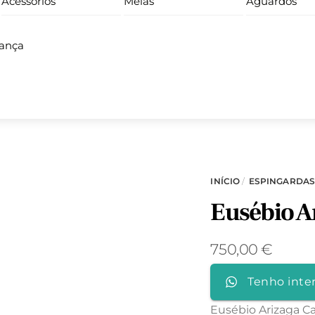
Acessórios
Meias
Aguardos
iança
INÍCIO
/
ESPINGARDA
Eusébio Ar
750,00
€
Tenho inte
Eusébio Arizaga Ca