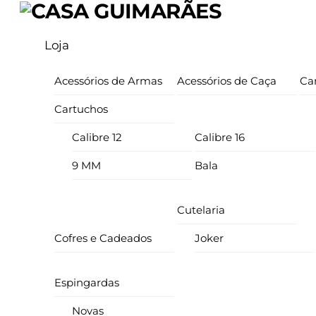
Skip
Menu
to
Loja
content
Acessórios de Armas
Acessórios de Caça
Ca
Cartuchos
Calibre 12
Calibre 16
9 MM
Bala
Cutelaria
Cofres e Cadeados
Joker
Espingardas
Novas