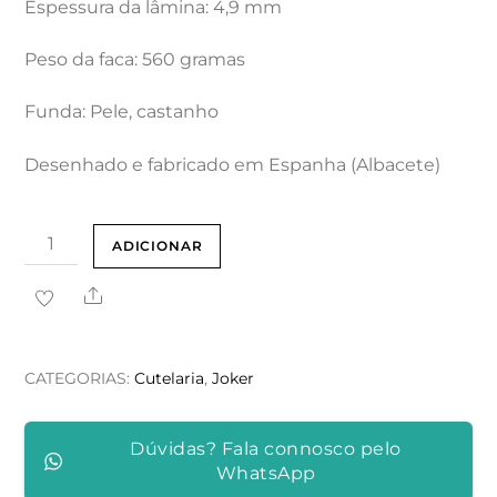
Espessura da lâmina: 4,9 mm
Peso da faca: 560 gramas
Funda: Pele, castanho
Desenhado e fabricado em Espanha (Albacete)
Quantidade
ADICIONAR
de
Share
FACA
JOKER
"VERRACO"
CATEGORIAS:
Cutelaria
,
Joker
COM
PUNHO
Dúvidas? Fala connosco pelo
DE
WhatsApp
VEADO