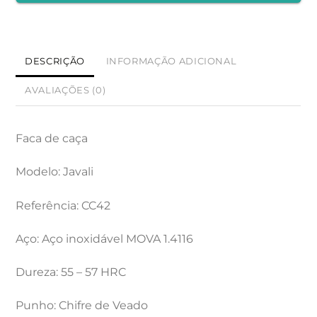
E
LÂMINA
DE
DESCRIÇÃO
INFORMAÇÃO ADICIONAL
FIO
AVALIAÇÕES (0)
DUPLO
DE
26
Faca de caça
CM
FUNDA
Modelo: Javali
DE
Referência: CC42
COURO
Aço: Aço inoxidável MOVA 1.4116
Dureza: 55 – 57 HRC
Punho: Chifre de Veado