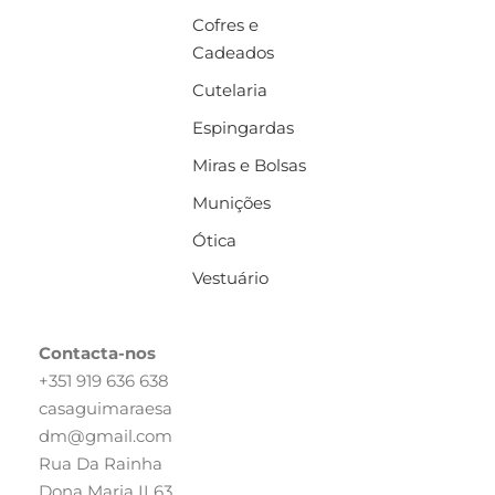
Cofres e
Cadeados
Cutelaria
Espingardas
Miras e Bolsas
Munições
Ótica
Vestuário
Contacta-nos
+351 919 636 638
casaguimaraesa
dm@gmail.com
Rua Da Rainha
Dona Maria II 63,