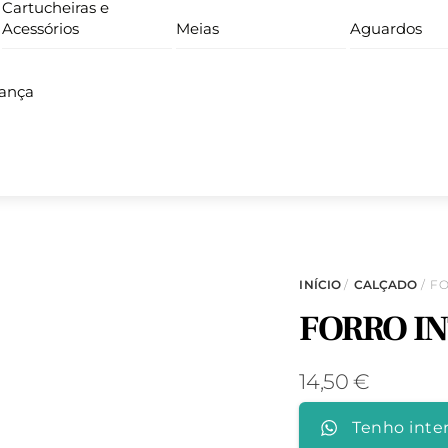
Cartucheiras e
Acessórios
Meias
Aguardos
iança
INÍCIO
/
CALÇADO
/ F
FORRO I
14,50
€
Tenho inte