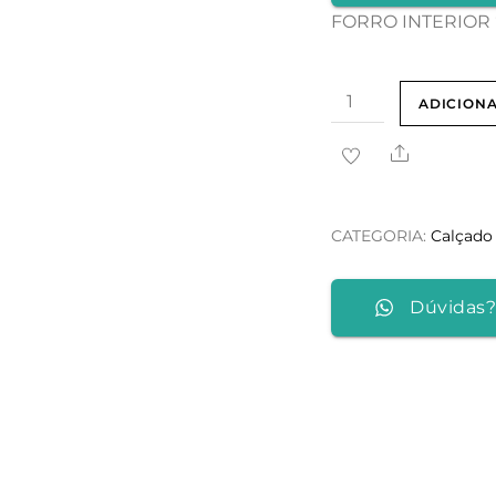
FORRO INTERIOR
Quantidade
ADICION
de
Share
FORRO
INTERIOR
"FARMER"
CATEGORIA:
Calçado
Dúvidas?