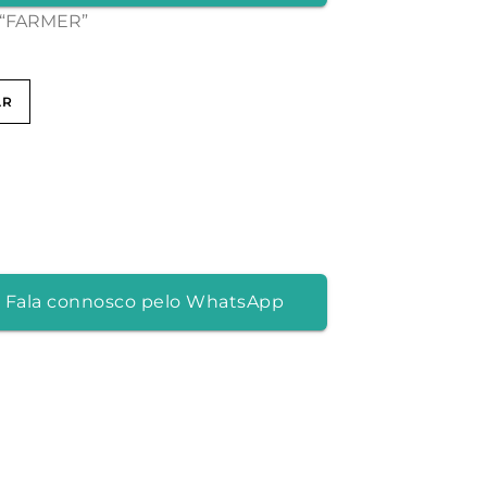
 “FARMER”
AR
 Fala connosco pelo WhatsApp