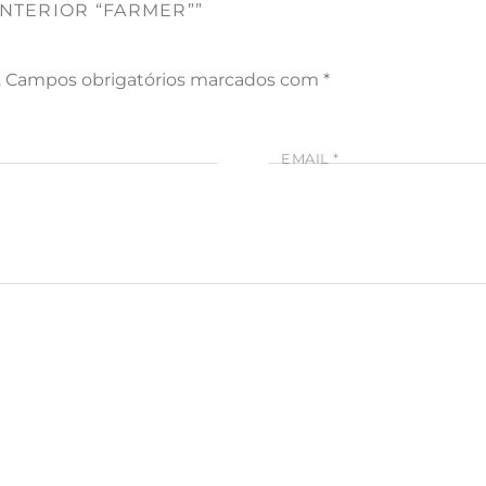
INTERIOR “FARMER””
.
Campos obrigatórios marcados com
*
EMAIL
*