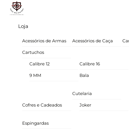
Skip
Menu
to
content
Loja
Acessórios de Armas
Acessórios de Caça
Ca
Cartuchos
Calibre 12
Calibre 16
9 MM
Bala
Cutelaria
Cofres e Cadeados
Joker
Espingardas