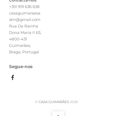
Contacta-nos
+351 919 636 638
casaguimaraesa
dm@gmail.com
Rua Da Rainha
Dona Maria II 63,
4800-431
Guimarães,
Braga, Portugal
Segue-nos
©
CASA GUIMARÃES
2026