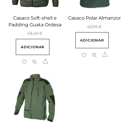
Casaco Soft-shell e
Casaco Polar Almanzor
Padding Guata Ordesa
40,95
€
49,40
€
ADICIONAR
ADICIONAR
Share
Share