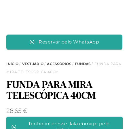
Reservar pelo WhatsApp
INÍCIO
/
VESTUÁRIO
/
ACESSÓRIOS
/
FUNDAS
/ FUNDA PARA
MIRA TELESCÓPICA 40CM
FUNDA PARA MIRA
TELESCÓPICA 40CM
28,65
€
Tenho interesse, fala comigo pelo