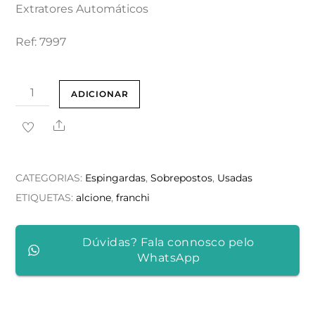
Extratores Automáticos
Ref: 7997
Quantidade
ADICIONAR
de
Share
Luigi
Franchi
Alcione
CATEGORIAS:
Espingardas
,
Sobrepostos
,
Usadas
Super
ETIQUETAS:
alcione
,
franchi
-
Duas
Dúvidas? Fala connosco pelo
Coronhas
WhatsApp