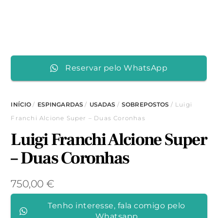
Reservar pelo WhatsApp
INÍCIO
/
ESPINGARDAS
/
USADAS
/
SOBREPOSTOS
/ Luigi
Franchi Alcione Super – Duas Coronhas
Luigi Franchi Alcione Super
– Duas Coronhas
750,00
€
Tenho interesse, fala comigo pelo
Whatsapp