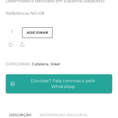
Desenhado e fabricado em Espanha (Albacete)
Referência: NO-08
Quantidade
ADICIONAR
de
Share
NAVALHA
DE
BOLSO
CATEGORIAS:
Cutelaria
,
Joker
JOKER
"POINTER"
Dúvidas? Fala connosco pelo
COM
WhatsApp
MADEIRA
DE
OLIVEIRA
DESCRIÇÃO
INFORMAÇÃO ADICIONAL