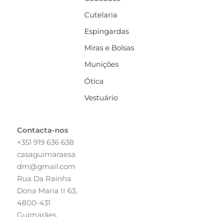
Cutelaria
Espingardas
Miras e Bolsas
Munições
Ótica
Vestuário
Contacta-nos
+351 919 636 638
casaguimaraesa
dm@gmail.com
Rua Da Rainha
Dona Maria II 63,
4800-431
Guimarães,