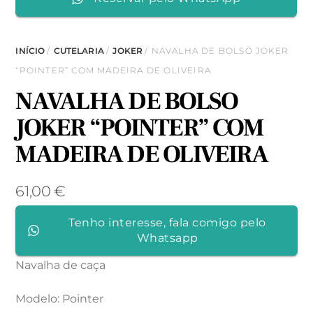
INÍCIO
/
CUTELARIA
/
JOKER
/ NAVALHA DE BOLSO JOKER
“POINTER” COM MADEIRA DE OLIVEIRA
NAVALHA DE BOLSO
JOKER “POINTER” COM
MADEIRA DE OLIVEIRA
61,00
€
Tenho interesse, fala comigo pelo
Whatsapp
Navalha de caça
Modelo: Pointer