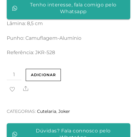
Tenho interesse, fala comigo pelo
Whatsapp
Lâmina: 8,5 cm
Punho: Camuflagem-Alumínio
Referência: JKR-528
Quantidade
ADICIONAR
de
Share
NAVALHA
DESPORTIVA
JKR
CATEGORIAS:
Cutelaria
,
Joker
COM
ABERTURA
Dúvidas? Fala connosco pelo
MANUAL,