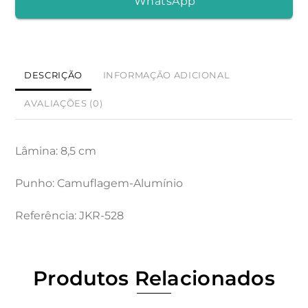
WhatsApp
LÂMINA
8,5
CM
E
DESCRIÇÃO
INFORMAÇÃO ADICIONAL
CABO
AVALIAÇÕES (0)
EM
ALUMÍNIO
-
Lâmina: 8,5 cm
CAMUFLAGEM.
COM
Punho: Camuflagem-Alumínio
CLIP
Referência: JKR-528
Produtos Relacionados