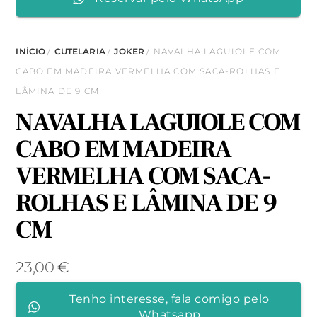
INÍCIO
/
CUTELARIA
/
JOKER
/ NAVALHA LAGUIOLE COM
CABO EM MADEIRA VERMELHA COM SACA-ROLHAS E
LÂMINA DE 9 CM
NAVALHA LAGUIOLE COM
CABO EM MADEIRA
VERMELHA COM SACA-
ROLHAS E LÂMINA DE 9
CM
23,00
€
Tenho interesse, fala comigo pelo
Whatsapp