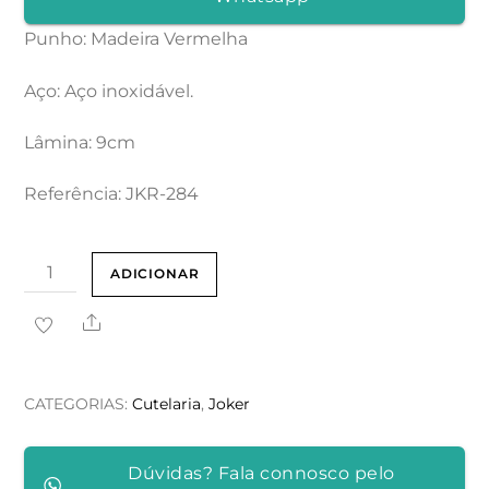
Punho: Madeira Vermelha
Aço: Aço inoxidável.
Lâmina: 9cm
Referência: JKR-284
Quantidade
ADICIONAR
de
Share
NAVALHA
LAGUIOLE
COM
CATEGORIAS:
Cutelaria
,
Joker
CABO
EM
Dúvidas? Fala connosco pelo
MADEIRA