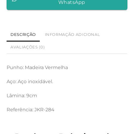
WhatsApp
VERMELHA
COM
SACA-
ROLHAS
DESCRIÇÃO
INFORMAÇÃO ADICIONAL
E
AVALIAÇÕES (0)
LÂMINA
DE
9
Punho: Madeira Vermelha
CM
Aço: Aço inoxidável.
Lâmina: 9cm
Referência: JKR-284