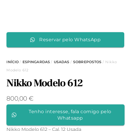
Reservar pelo WhatsApp
INÍCIO
/
ESPINGARDAS
/
USADAS
/
SOBREPOSTOS
/ Nikko
Modelo 612
Nikko Modelo 612
800,00
€
Tenho interesse, fala comigo pelo
Whatsapp
Nikko Modelo 612 – Cal. 12 Usada