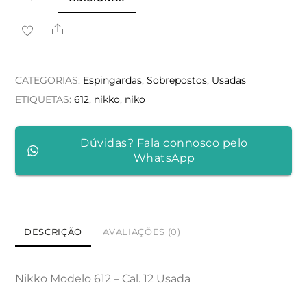
de
Share
Nikko
Modelo
612
CATEGORIAS:
Espingardas
,
Sobrepostos
,
Usadas
ETIQUETAS:
612
,
nikko
,
niko
Dúvidas? Fala connosco pelo
WhatsApp
DESCRIÇÃO
AVALIAÇÕES (0)
Nikko Modelo 612 – Cal. 12 Usada