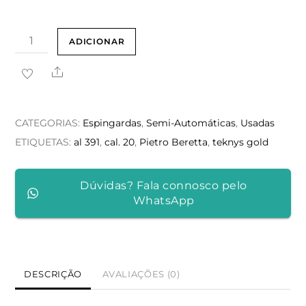
Quantidade
ADICIONAR
de
Share
Pietro
Beretta
AL
CATEGORIAS:
Espingardas
,
Semi-Automáticas
,
Usadas
391
ETIQUETAS:
al 391
,
cal. 20
,
Pietro Beretta
,
teknys gold
Teknys
Gold
Dúvidas? Fala connosco pelo
Cal.
WhatsApp
20
DESCRIÇÃO
AVALIAÇÕES (0)