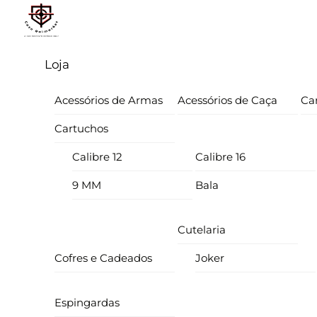
Skip
Menu
to
content
Loja
Acessórios de Armas
Acessórios de Caça
Ca
Cartuchos
Calibre 12
Calibre 16
9 MM
Bala
Cutelaria
Cofres e Cadeados
Joker
Espingardas