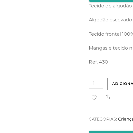
Tecido de algodão 
Algodão escovado
Tecido frontal 10
Mangas e tecido n
Ref. 430
Quantidade
ADICION
de
Share
T-
shirt
3D
CATEGORIAS:
Crianç
Tordo
Criança