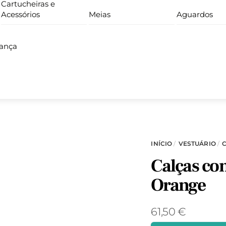
Cartucheiras e
Acessórios
Meias
Aguardos
iança
INÍCIO
/
VESTUÁRIO
/
Calças co
Orange
61,50
€