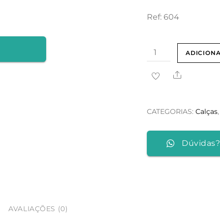
Ref: 604
Quantidade
ADICION
de
Share
Calças
com
Proteção
CATEGORIAS:
Calças
Mountain
Orange
Dúvidas?
AVALIAÇÕES (0)