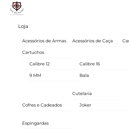
Skip
Menu
to
content
Loja
Acessórios de Armas
Acessórios de Caça
Ca
Cartuchos
Calibre 12
Calibre 16
9 MM
Bala
Cutelaria
Cofres e Cadeados
Joker
Espingardas