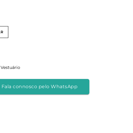
AR
,
Vestuário
 Fala connosco pelo WhatsApp