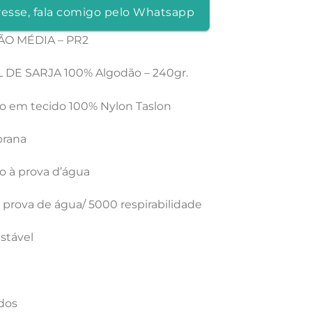
resse, fala comigo pelo Whatsapp
ÃO MÉDIA – PR2
 DE SARJA 100% Algodão – 240gr.
ão em tecido 100% Nylon Taslon
rana
o à prova d’água
rova de água/ 5000 respirabilidade
ustável
dos