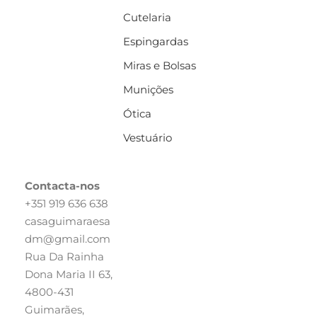
Cutelaria
Espingardas
Miras e Bolsas
Munições
Ótica
Vestuário
Contacta-nos
+351 919 636 638
casaguimaraesa
dm@gmail.com
Rua Da Rainha
Dona Maria II 63,
4800-431
Guimarães,