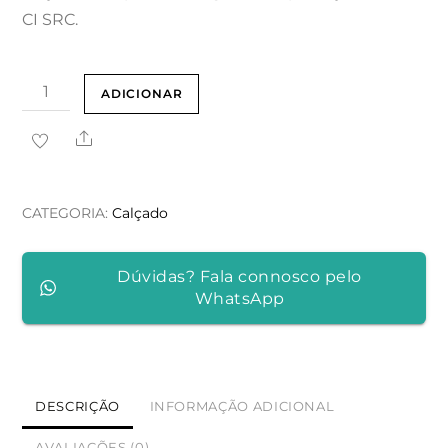
CI SRC.
Quantidade
ADICIONAR
de
Share
GALOCHAS
DE
PROTEÇÃO
CATEGORIA:
Calçado
"TYTAN
XL"
Dúvidas? Fala connosco pelo
BIQUEIRA
WhatsApp
AÇO
DESCRIÇÃO
INFORMAÇÃO ADICIONAL
AVALIAÇÕES (0)