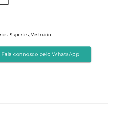
rios
,
Suportes
,
Vestuário
 Fala connosco pelo WhatsApp