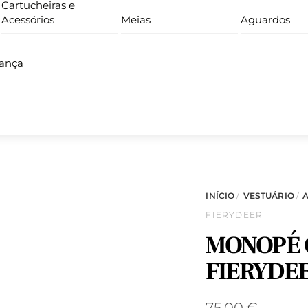
Cartucheiras e
Acessórios
Meias
Aguardos
iança
INÍCIO
/
VESTUÁRIO
/
FIERYDEER
MONOPÉ 
FIERYDE
75,00
€