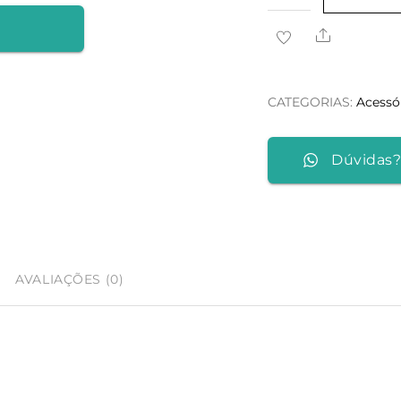
de
Share
MONOPÉ
GERAÇÃO
4
CATEGORIAS:
Acessó
-
FIERYDEER
Dúvidas?
AVALIAÇÕES (0)