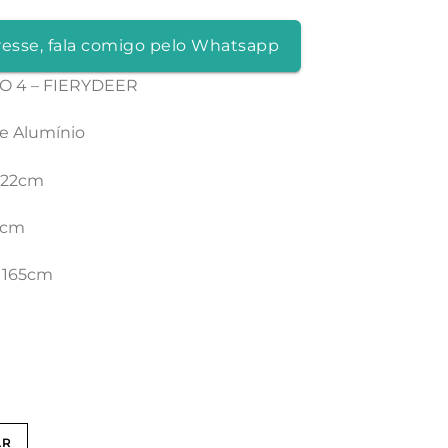
resse, fala comigo pelo Whatsapp
 4 – FIERYDEER
de Alumínio
 22cm
0cm
o 165cm
AR