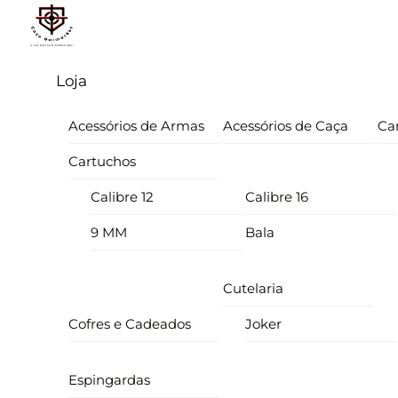
Skip
Menu
to
content
Loja
Acessórios de Armas
Acessórios de Caça
Ca
Cartuchos
Calibre 12
Calibre 16
9 MM
Bala
Cutelaria
Cofres e Cadeados
Joker
Espingardas